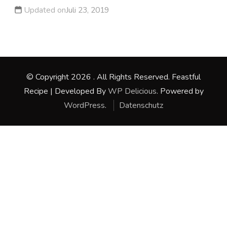
Updated on
Juli 23, 2019
© Copyright 2026
. All Rights Reserved.
Feastful
Recipe | Developed By
WP Delicious
. Powered by
WordPress
.
Datenschutz