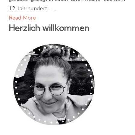
mit
12. Jahrhundert – …
Salsicca
Read More
Herzlich willkommen
und
Käse