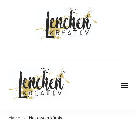
DIY- und
Kreativblog
DIY- und Kreativblog
Home
Helloweenkürbis