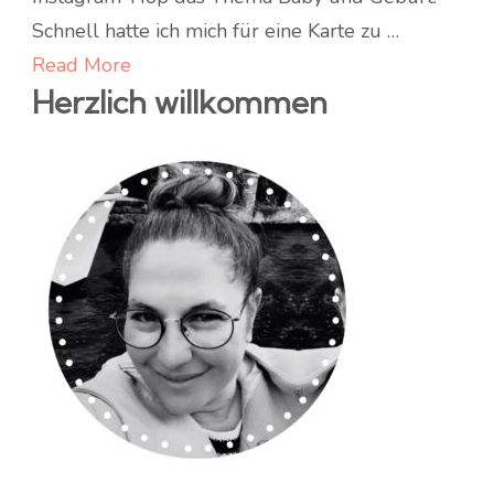
Grüße
Schnell hatte ich mich für eine Karte zu …
von
Read More
Herzlich willkommen
der
kleine
Giraffe