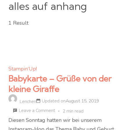
alles auf anhang
1 Result
Stampin‘Up!
Babykarte – Grüße von der
kleine Giraffe
Updated on
August 15, 2019
Lenchen
on
Leave a Comment
2 min read
Babykarte
Diesen Sonntag hatten wir bei unserem
–
Instagram-Hop das Thema Baby und Geburt.