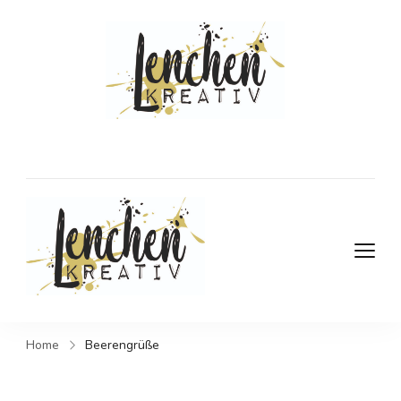
DIY- und
Kreativblog
DIY- und Kreativblog
Home
Beerengrüße